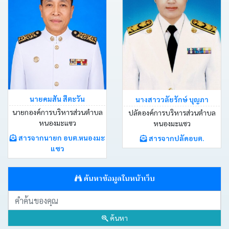
ประกาศ
คำ
สั่ง
ติดต่อ
นายคมสัน สีตะวัน
นางสาววลัยรักษ์ บุญภา
อบต.
นายกองค์การบริหารส่วนตำบล
ปลัดองค์การบริหารส่วนตำบล
หนองมะแซว
หนองมะแซว
หนังสือ
สารจากนายก อบต.หนองมะ
สารจากปลัดอบต.
ราชการ
แซว
คลัง
ค้นหาข้อมูลในหน้าเว็บ
ภาพ
กิจกรรม
ค้นหา
เว็บ