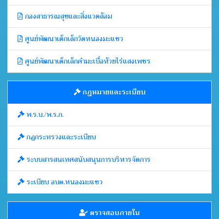
กองสาธารณสุขและสิ่งแวดล้อม
ศูนย์พัฒนาเด็กเล็กวัดหนองมะแซว
ศูนย์พัฒนาเด็กเล็กคำมะเบื่อห้วยไร่แสงเพชร
กฎหมายและระเบียบ
พ.ร.บ./พ.ร.ก.
กฎกระทรวงและระเบียบ
ระบบสารสนเทศสนับสนุนการบริหารจัดการ
ระเบียบ อบต.หนองมะแซว
ตรวจสอบภายใน