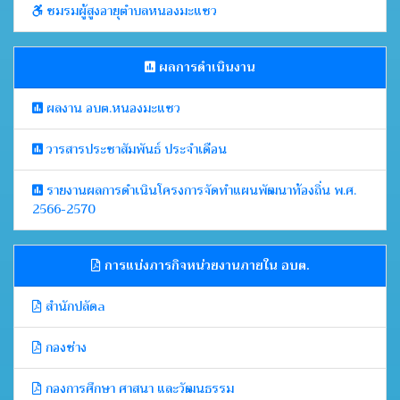
ชมรมผู้สูงอายุตำบลหนองมะแซว
ผลการดำเนินงาน
ผลงาน อบต.หนองมะแซว
วารสารประชาสัมพันธ์ ประจำเดือน
รายงานผลการดำเนินโครงการจัดทำแผนพัฒนาท้องถิ่น พ.ศ.
2566-2570
การแบ่งภารกิจหน่วยงานภายใน อบต.
สำนักปลัดa
กองช่าง
กองการศึกษา ศาสนา และวัฒนธรรม