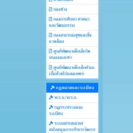
กองช่าง
กองการศึกษา ศาสนา
และวัฒนธรรม
กองสาธารณสุขและสิ่ง
แวดล้อม
ศูนย์พัฒนาเด็กเล็กวัด
หนองมะแซว
ศูนย์พัฒนาเด็กเล็กคำมะ
เบื่อห้วยไร่แสงเพชร
กฎหมายและระเบียบ
พ.ร.บ./พ.ร.ก.
กฎกระทรวงและ
ระเบียบ
ระบบสารสนเทศ
สนับสนุนการบริหารจัดการ