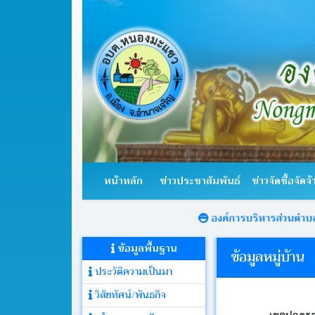
หน้า
หลัก
หน้าหลัก
ข่าวประชาสัมพันธ์
ข่าวจัดซื้อจัดจ้
ข่าว
ประชาสัมพันธ์
องค์การบริหารส่วนตำบลหนองมะแ
ข้อมูลพื้นฐาน
ข่าว
ข้อมูลหมู่บ้าน
จัด
ประวัติความเป็นมา
ซื้อ
จัด
วิสัยทัศน์/พันธกิจ
จ้าง
เขตปกคร