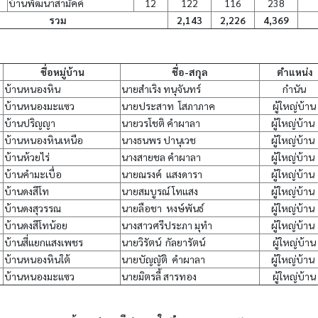
บ้านพัฒนาสามัคคี
12
122
116
238
รวม
2,143
2,226
4,369
ชื่อหมู่บ้าน
ชื่อ-สกุล
ตำแหน่ง
บ้านหนองหิน
นายสำเริง ทนุจันทร์
กำนัน
บ้านหนองมะแซว
นายประสาท โสภาภาค
ผู้ใหญ่บ้าน
บ้านปริญญา
นายวรโชติ คำผาลา
ผู้ใหญ่บ้าน
บ้านหนองหินเหนือ
นางธนพร ปานุเวช
ผู้ใหญ่บ้าน
บ้านห้วยไร่
นางสายชล คำผาลา
ผู้ใหญ่บ้าน
บ้านคำมะเบื่อ
นายณรงค์ แสงดารา
ผู้ใหญ่บ้าน
บ้านดงสีโท
นายสมบูรณ์ โทแสง
ผู้ใหญ่บ้าน
บ้านดงสุวรรณ
นายลือชา หงษ์พันธ์
ผู้ใหญ่บ้าน
บ้านดงสีโทน้อย
นางสาวศรีประภา มุทำ
ผู้ใหญ่บ้าน
บ้านสี่แยกแสงเพชร
นายวิรัตน์ กัลยารัตน์
ผู้ใหญ่บ้าน
บ้านหนองหินใต้
นายบัญญัติ คำผาลา
ผู้ใหญ่บ้าน
บ้านหนองมะแซว
นายมิตรลี้ สารทอง
ผู้ใหญ่บ้าน