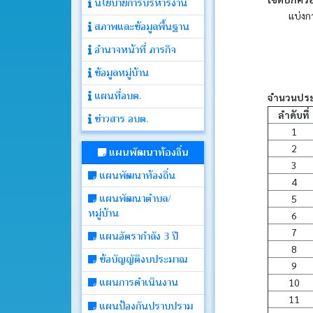
นโยบายการบริหารงาน
แบ่งการปก
สภาพและข้อมูลพื้นฐาน
ประกาศ
อำนาจหน้าที่ ภารกิจ
ข้อมูลหมู่บ้าน
คำ
สั่ง
แผนที่อบต.
จำนวนประ
ลำดับที่
ข่าวสาร อบต.
ติดต่อ
1
อบต.
2
แผนพัฒนาท้องถิ่น
3
แผนพัฒนาท้องถิ่น
4
หนังสือ
แผนพัฒนาตำบล/
ราชการ
5
หมู่บ้าน
6
7
แผนอัตรากำลัง 3 ปี
คลัง
8
ภาพ
ข้อบัญญัติงบประมาณ
9
กิจกรรม
แผนการดำเนินงาน
10
11
แผนป้องกันปราบปราม
เว็บ