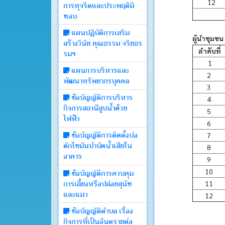
12
การทุจริตและประพฤติมิ
บอร์ด
ชอบ
แผนปฏิบัติการเสริม
Login
ผู้นำชุมชน
สร้างวินัย คุณธรรม จริยธร
ลำดับที่
รมฯ
1
แผนการบริหารและ
2
พัฒนาทรัพยากรบุคคล
3
ข้อบัญญัติการบริหาร
4
กิจการสถานีสูบน้ำด้วย
5
ไฟฟ้า
6
ข้อบัญญัติการติดตั้งบ่อ
7
ดักไขมันบำบัดน้ำเสียใน
8
อาคาร
9
10
ข้อบัญญัติการควบคุม
การเลี้ยงหรือปล่อยสุนัข
11
และแมว
12
ข้อบัญญัติตำบล เรื่อง
กิจการที่เป็นอันตรายต่อ