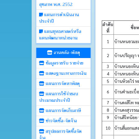
สุขภาพ พ.ศ. 2552
แผนการดำเนินงาน
ประจำปี
ลำดับ
ชื่อห
แผนยุทธศาสตร์หรือ
ที่
แผนพัฒนาหน่วยงาน
1
บ้านหนอวมะแซ
งานคลัง-พัสดุ
2
บ้านปริญญา หมู
ข้อมูลรายรับ รายจ่าย
3
บ้านหนองหินเ
แสดงฐานะทางการเงิน
4
บ้านหนองหิน ห
5
บ้านห้วยไร่ หมู
แผนการจัดหาพัสดุ
6
บ้านคำมะเบื่อ 
แผนการใช้จ่ายงบ
ประมาณประจำปี
7
บ้านดงสีโท หมู่
แผนการจัดเก็บภาษี
8
บ้านดงสุวรรณ ห
9
บ้านสีโทน้อย หม
ข่าวจัดซื้อ-จัดจ้าง
10
บ้านสี่แยกแสง
สรุปผลการจัดซื้อจัด
จ้าง