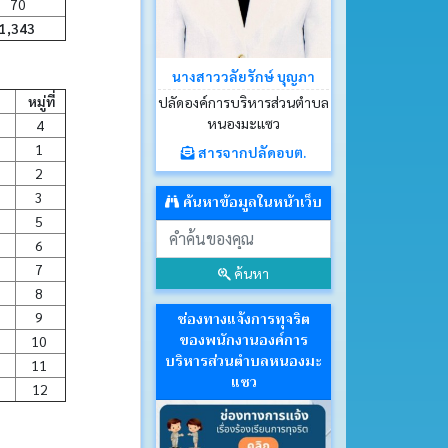
70
1,343
นางสาววลัยรักษ์ บุญภา
หมู่ที่
ปลัดองค์การบริหารส่วนตำบล
หนองมะแซว
4
1
สารจากปลัดอบต.
2
3
ค้นหาข้อมูลในหน้าเว็บ
5
6
7
ค้นหา
8
ช่องทางแจ้งการทุจริต
9
ของพนักงานองค์การ
10
บริหารส่วนตำบลหนองมะ
11
แซว
12