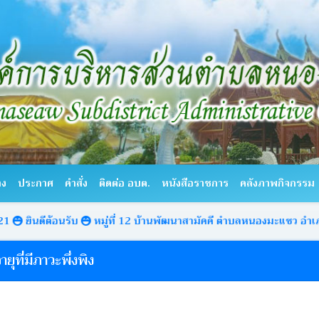
าง
ประกาศ
คำสั่ง
ติดต่อ อบต.
หนังสือราชการ
คลังภาพกิจกรรม
้อนรับ
หมู่ที่ 12 บ้านพัฒนาสามัคคี ตำบลหนองมะแซว อำเภอเมืองอำนา
ายุที่มีภาวะพึ่งพิง