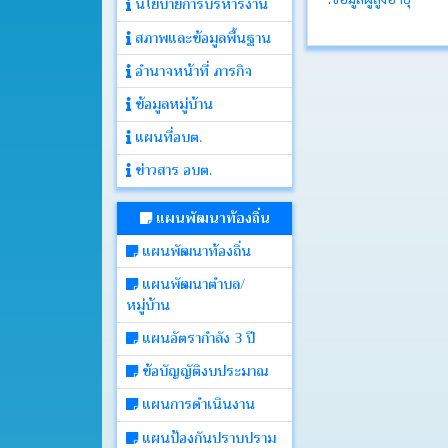
นโยบายการบริหารงาน
สภาพและข้อมูลพื้นฐาน
ประกาศ
อำนาจหน้าที่ ภารกิจ
ข้อมูลหมู่บ้าน
คำ
สั่ง
แผนที่อบต.
ข่าวสาร อบต.
ติดต่อ
อบต.
แผนพัฒนาท้องถิ่น
แผนพัฒนาท้องถิ่น
หนังสือ
แผนพัฒนาตำบล/
ราชการ
หมู่บ้าน
แผนอัตรากำลัง 3 ปี
คลัง
ภาพ
ข้อบัญญัติงบประมาณ
กิจกรรม
แผนการดำเนินงาน
แผนป้องกันปราบปราม
เว็บ