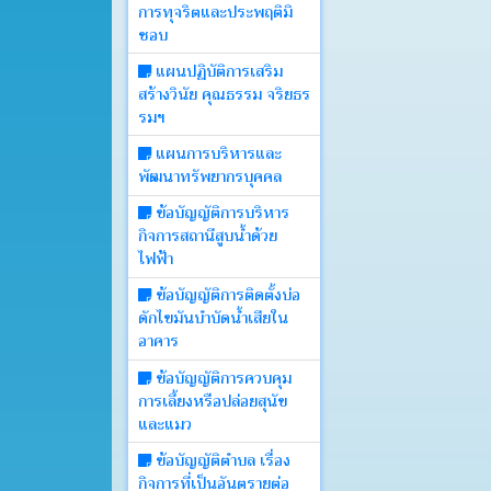
การทุจริตและประพฤติมิ
บอร์ด
ชอบ
แผนปฏิบัติการเสริม
Login
สร้างวินัย คุณธรรม จริยธร
รมฯ
แผนการบริหารและ
พัฒนาทรัพยากรบุคคล
ข้อบัญญัติการบริหาร
กิจการสถานีสูบน้ำด้วย
ไฟฟ้า
ข้อบัญญัติการติดตั้งบ่อ
ดักไขมันบำบัดน้ำเสียใน
อาคาร
ข้อบัญญัติการควบคุม
การเลี้ยงหรือปล่อยสุนัข
และแมว
ข้อบัญญัติตำบล เรื่อง
กิจการที่เป็นอันตรายต่อ