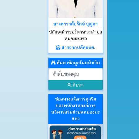
นางสาววลัยรักษ์ บุญภา
ปลัดองค์การบริหารส่วนตำบล
หนองมะแซว
สารจากปลัดอบต.
ค้นหาข้อมูลในหน้าเว็บ
ค้นหา
ช่องทางแจ้งการทุจริต
ของพนักงานองค์การ
บริหารส่วนตำบลหนองมะ
แซว