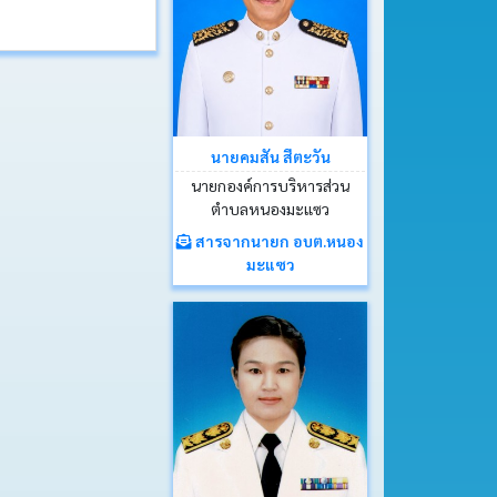
นายคมสัน สีตะวัน
นายกองค์การบริหารส่วน
ตำบลหนองมะแซว
สารจากนายก อบต.หนอง
มะแซว