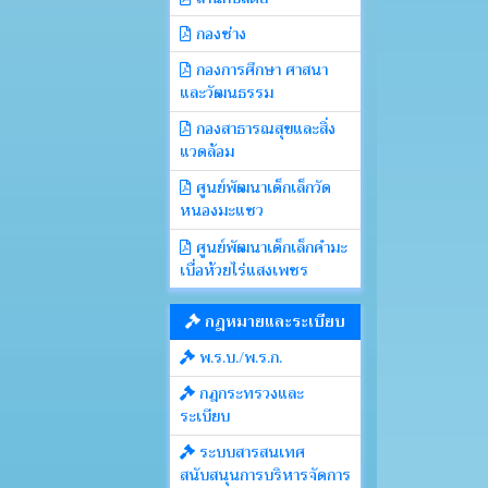
กองช่าง
กองการศึกษา ศาสนา
และวัฒนธรรม
กองสาธารณสุขและสิ่ง
แวดล้อม
ศูนย์พัฒนาเด็กเล็กวัด
หนองมะแซว
ศูนย์พัฒนาเด็กเล็กคำมะ
เบื่อห้วยไร่แสงเพชร
กฎหมายและระเบียบ
พ.ร.บ./พ.ร.ก.
กฎกระทรวงและ
ระเบียบ
ระบบสารสนเทศ
สนับสนุนการบริหารจัดการ