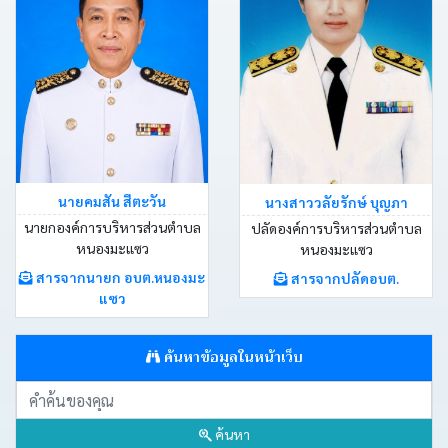
ประกาศ
คำ
สั่ง
ติดต่อ
นายคมสัน สีตะวัน
นางสาววลัยรักษ์ บุญภา
อบต.
นายกองค์การบริหารส่วนตำบล
ปลัดองค์การบริหารส่วนตำบล
หนองมะแซว
หนองมะแซว
หนังสือ
สารจากนายก อบต.หนองมะ
สารจากปลัดอบต.
ราชการ
แซว
คลัง
ค้นหาข้อมูลในหน้าเว็บ
ภาพ
กิจกรรม
ค้นหา
เว็บ