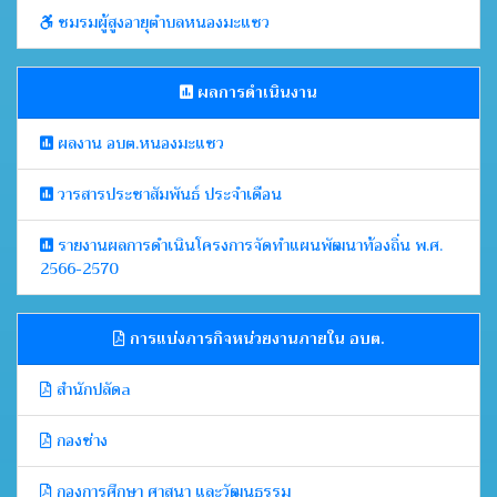
ชมรมผู้สูงอายุตำบลหนองมะแซว
ผลการดำเนินงาน
ผลงาน อบต.หนองมะแซว
วารสารประชาสัมพันธ์ ประจำเดือน
รายงานผลการดำเนินโครงการจัดทำแผนพัฒนาท้องถิ่น พ.ศ.
2566-2570
การแบ่งภารกิจหน่วยงานภายใน อบต.
สำนักปลัดa
กองช่าง
กองการศึกษา ศาสนา และวัฒนธรรม