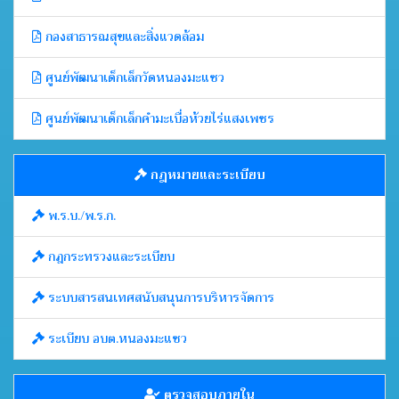
กองสาธารณสุขและสิ่งแวดล้อม
ศูนย์พัฒนาเด็กเล็กวัดหนองมะแซว
ศูนย์พัฒนาเด็กเล็กคำมะเบื่อห้วยไร่แสงเพชร
กฎหมายและระเบียบ
พ.ร.บ./พ.ร.ก.
กฎกระทรวงและระเบียบ
ระบบสารสนเทศสนับสนุนการบริหารจัดการ
ระเบียบ อบต.หนองมะแซว
ตรวจสอบภายใน