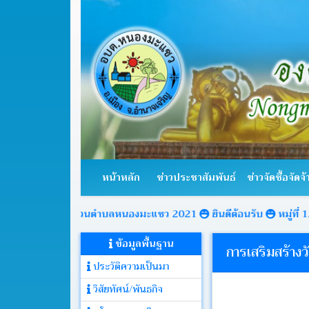
หน้า
หลัก
หน้าหลัก
ข่าวประชาสัมพันธ์
ข่าวจัดซื้อจัดจ้
ข่าว
ประชาสัมพันธ์
หารส่วนตำบลหนองมะแซว 2021
ยินดีต้อนรับ
หมู่ที่ 12 บ้านพัฒนา
ข้อมูลพื้นฐาน
ข่าว
การเสริมสร้าง
จัด
ประวัติความเป็นมา
ซื้อ
จัด
วิสัยทัศน์/พันธกิจ
จ้าง