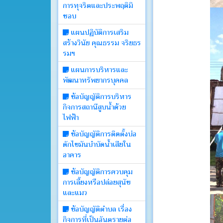
การทุจริตและประพฤติมิ
บอร์ด
ชอบ
แผนปฏิบัติการเสริม
Login
สร้างวินัย คุณธรรม จริยธร
รมฯ
แผนการบริหารและ
พัฒนาทรัพยากรบุคคล
ข้อบัญญัติการบริหาร
กิจการสถานีสูบน้ำด้วย
ไฟฟ้า
ข้อบัญญัติการติดตั้งบ่อ
ดักไขมันบำบัดน้ำเสียใน
อาคาร
ข้อบัญญัติการควบคุม
การเลี้ยงหรือปล่อยสุนัข
และแมว
ข้อบัญญัติตำบล เรื่อง
กิจการที่เป็นอันตรายต่อ