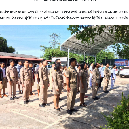
วนตำบลหนองมะแซว มีการเข้าแถวเคารพธงชาติ สวดมนต์ไหว้พระ แผ่เมตตา และ
โยบายในการปฏิบัติงาน ทุกเช้าวันจันทร์ วันแรกของการปฏิบัติงานในรอบอาทิต