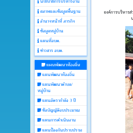
นโยบายการบริหารงาน
สภาพและข้อมูลพื้นฐาน
องค์การบริหารส่
ประกาศ
น
อำนาจหน้าที่ ภารกิจ
ข้อมูลหมู่บ้าน
คำ
สั่ง
แผนที่อบต.
ข่าวสาร อบต.
ติดต่อ
อบต.
แผนพัฒนาท้องถิ่น
แผนพัฒนาท้องถิ่น
หนังสือ
แผนพัฒนาตำบล/
ราชการ
หมู่บ้าน
แผนอัตรากำลัง 3 ปี
คลัง
ภาพ
ข้อบัญญัติงบประมาณ
กิจกรรม
แผนการดำเนินงาน
แผนป้องกันปราบปราม
เว็บ