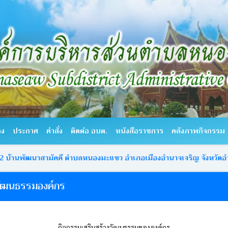
าง
ประกาศ
คำสั่ง
ติดต่อ อบต.
หนังสือราชการ
คลังภาพกิจกรรม
สามัคคี ตำบลหนองมะแซว อำเภอเมืองอำนาจเจริญ จังหวัดอำนาจเจริญ
วัฒนธรรมองค์กร
กิจกรรมเสริมสร้างวัฒนธรรมขององค์กร