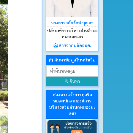
นางสาววลัยรักษ์ บุญภา
ปลัดองค์การบริหารส่วนตำบล
หนองมะแซว
สารจากปลัดอบต.
ค้นหาข้อมูลในหน้าเว็บ
ค้นหา
ช่องทางแจ้งการทุจริต
ของพนักงานองค์การ
บริหารส่วนตำบลหนองมะ
แซว