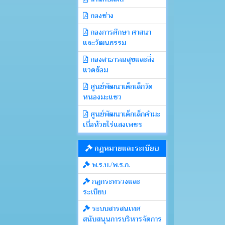
กองช่าง
กองการศึกษา ศาสนา
และวัฒนธรรม
กองสาธารณสุขและสิ่ง
แวดล้อม
ศูนย์พัฒนาเด็กเล็กวัด
หนองมะแซว
ศูนย์พัฒนาเด็กเล็กคำมะ
เบื่อห้วยไร่แสงเพชร
กฎหมายและระเบียบ
พ.ร.บ./พ.ร.ก.
กฎกระทรวงและ
ระเบียบ
ระบบสารสนเทศ
สนับสนุนการบริหารจัดการ