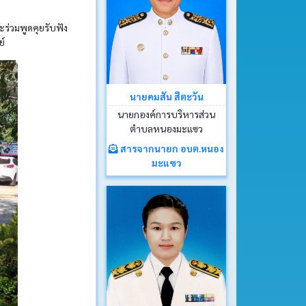
ร่วมพูดคุยรับฟัง
ย์
นายคมสัน สีตะวัน
นายกองค์การบริหารส่วน
ตำบลหนองมะแซว
สารจากนายก อบต.หนอง
มะแซว