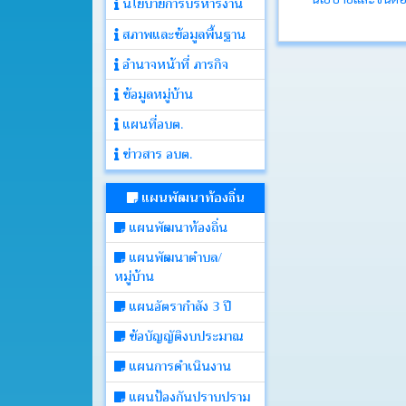
นโยบายการบริหารงาน
สภาพและข้อมูลพื้นฐาน
ประกาศ
อำนาจหน้าที่ ภารกิจ
ข้อมูลหมู่บ้าน
คำ
สั่ง
แผนที่อบต.
ข่าวสาร อบต.
ติดต่อ
อบต.
แผนพัฒนาท้องถิ่น
แผนพัฒนาท้องถิ่น
หนังสือ
แผนพัฒนาตำบล/
ราชการ
หมู่บ้าน
แผนอัตรากำลัง 3 ปี
คลัง
ภาพ
ข้อบัญญัติงบประมาณ
กิจกรรม
แผนการดำเนินงาน
แผนป้องกันปราบปราม
เว็บ