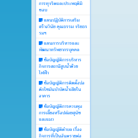
การทุจริตและประพฤติมิ
บอร์ด
ชอบ
แผนปฏิบัติการเสริม
Login
สร้างวินัย คุณธรรม จริยธร
รมฯ
แผนการบริหารและ
พัฒนาทรัพยากรบุคคล
ข้อบัญญัติการบริหาร
กิจการสถานีสูบน้ำด้วย
ไฟฟ้า
ข้อบัญญัติการติดตั้งบ่อ
ดักไขมันบำบัดน้ำเสียใน
อาคาร
ข้อบัญญัติการควบคุม
การเลี้ยงหรือปล่อยสุนัข
และแมว
ข้อบัญญัติตำบล เรื่อง
กิจการที่เป็นอันตรายต่อ