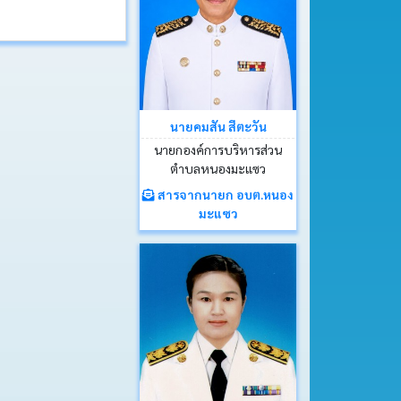
นายคมสัน สีตะวัน
นายกองค์การบริหารส่วน
ตำบลหนองมะแซว
สารจากนายก อบต.หนอง
มะแซว