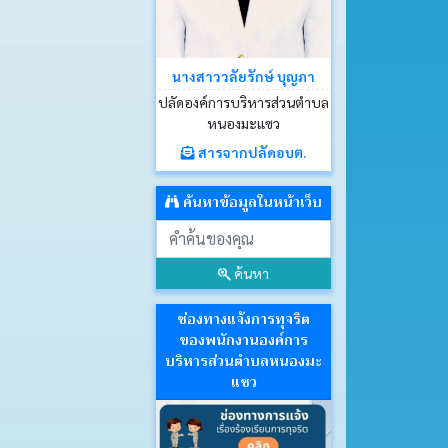
นางสาววลัยรักษ์ บุญภา
ปลัดองค์การบริหารส่วนตำบล
หนองมะแซว
สารจากปลัดอบต.
ค้นหาข้อมูลในหน้าเว็บ
ค้นหา
ช่องทางแจ้งการทุจริต
ของพนักงานองค์การ
บริหารส่วนตำบลหนองมะ
แซว