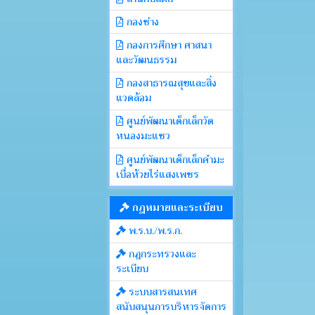
กองช่าง
กองการศึกษา ศาสนา
และวัฒนธรรม
กองสาธารณสุขและสิ่ง
แวดล้อม
ศูนย์พัฒนาเด็กเล็กวัด
หนองมะแซว
ศูนย์พัฒนาเด็กเล็กคำมะ
เบื่อห้วยไร่แสงเพชร
กฎหมายและระเบียบ
พ.ร.บ./พ.ร.ก.
กฎกระทรวงและ
ระเบียบ
ระบบสารสนเทศ
สนับสนุนการบริหารจัดการ