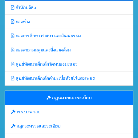
สำนักปลัดa
กองช่าง
กองการศึกษา ศาสนา และวัฒนธรรม
กองสาธารณสุขและสิ่งแวดล้อม
ศูนย์พัฒนาเด็กเล็กวัดหนองมะแซว
ศูนย์พัฒนาเด็กเล็กคำมะเบื่อห้วยไร่แสงเพชร
กฎหมายและระเบียบ
พ.ร.บ./พ.ร.ก.
กฎกระทรวงและระเบียบ