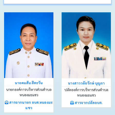
นายคมสัน สีตะวัน
นางสาววลัยรักษ์ บุญภา
นายกองค์การบริหารส่วนตำบล
ปลัดองค์การบริหารส่วนตำบล
หนองมะแซว
หนองมะแซว
สารจากนายก อบต.หนองมะ
สารจากปลัดอบต.
แซว